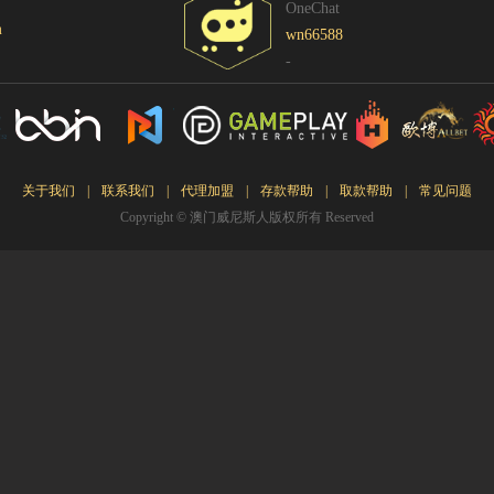
OneChat
Ying**123
54326.63
篮球巨星
m
wn66588
Hg****64
23514.56
不休的爱情
-
Qq****514
57845.12
冰上曲棍球
tu****555
235768.00
空手道猪
Lhs****668
143258.00
银行抢匪
Hyl****541
83514.25
跳高高
关于我们
|
联系我们
|
代理加盟
|
存款帮助
|
取款帮助
|
常见问题
Kg****124
8625.85
篮球巨星
Copyright © 澳门威尼斯人版权所有 Reserved
Gda***54
9845.00
水果拉霸
Wo***575
57845.12
冰上曲棍球
Qq****514
57845.12
冰上曲棍球
Wa***ljd
235768.00
空手道猪
Li****254
193547.86
雷霆风暴
Qq****514
57845.12
冰上曲棍球
Hg****64
23514.56
发财神
T94***41
65214.96
飞天
Yu***958
8451.85
嗨爆大马戏