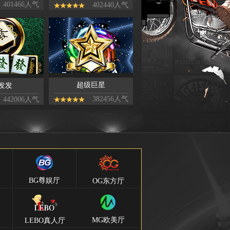
401466人气
402440人气
超级巨星
发发
382456人气
442006人气
BG尊娱厅
OG东方厅
MG欧美厅
LEBO真人厅