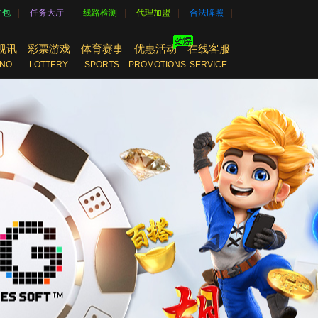
|
|
|
|
|
红包
任务大厅
线路检测
代理加盟
合法牌照
视讯
彩票游戏
体育赛事
优惠活动
在线客服
INO
LOTTERY
SPORTS
PROMOTIONS
SERVICE