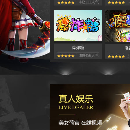
442111人气
爆炸糖
魔
389456人气
3