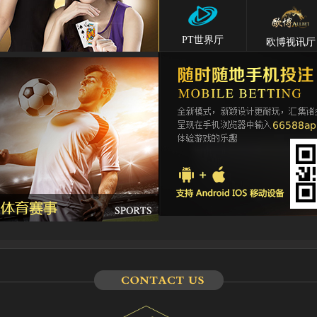
Hyl****541
83514.25
跳高高
Kg****124
8625.85
篮球巨星
PT世界厅
欧博视讯厅
Gda***54
9845.00
水果拉霸
Wo***575
57845.12
冰上曲棍球
Qq****514
57845.12
冰上曲棍球
Wa***ljd
235768.00
空手道猪
Li****254
193547.86
雷霆风暴
Qq****514
57845.12
冰上曲棍球
Hg****64
23514.56
发财神
T94***41
65214.96
飞天
Yu***958
8451.85
嗨爆大马戏
Kj****588
41512.32
湛蓝深海
Bb***425
63954.87
金钱蛙
Gs***458
15846.00
熊之舞
Yh****642
192356.77
冰上曲棍球
Kg****g45
25680.00
不休的爱情