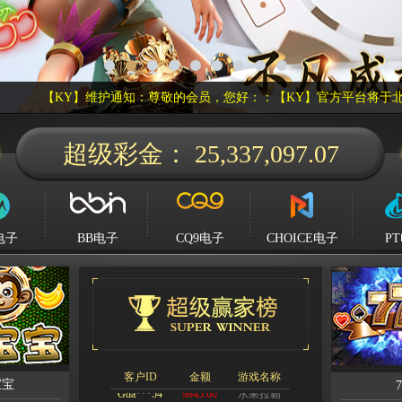
尊敬的会员，您好：：【KY】官方平台将于北京时间 2026/08/07 
Kg****g45
25680.00
不休的爱情
超级彩金：
25,341,470.25
Ying**123
54326.63
篮球巨星
Hg****64
23514.56
不休的爱情
Qq****514
57845.12
冰上曲棍球
电子
BB电子
CQ9电子
CHOICE电子
P
tu****555
235768.00
空手道猪
Lhs****668
143258.00
银行抢匪
Hyl****541
83514.25
跳高高
Kg****124
8625.85
篮球巨星
Gda***54
9845.00
水果拉霸
Wo***575
57845.12
冰上曲棍球
客户ID
金额
游戏名称
宝宝
7
Qq****514
57845.12
冰上曲棍球