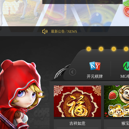
【KY】维护通知：
最新公告 /
NEWS
开元棋牌
MG
吉祥如意
猴