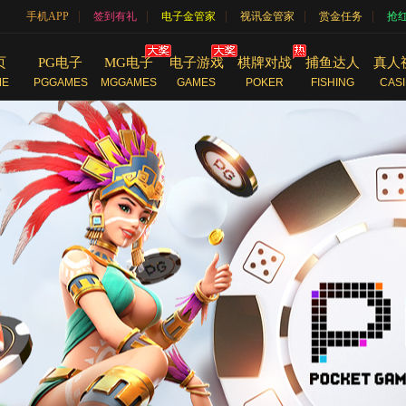
|
|
|
|
|
手机APP
签到有礼
电子金管家
视讯金管家
赏金任务
抢
页
PG电子
MG电子
电子游戏
棋牌对战
捕鱼达人
真人
ME
PGGAMES
MGGAMES
GAMES
POKER
FISHING
CAS