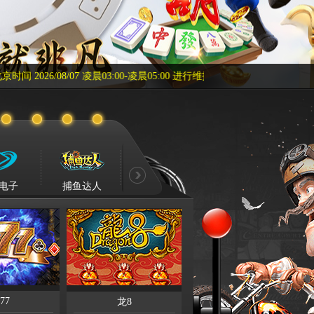
凌晨03:00-凌晨05:00 进行维护，通知您，谢谢！ 返水通知：尊敬
T电子
捕鱼达人
AE电子
DT电子
H
77
龙8