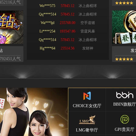
452116人气
Wa***ljd
235768.00
空手道猪
Li****254
193547.86
雷霆风暴
Qq****514
57845.12
冰上曲棍球
Hg****64
23514.56
发财神
T94***41
65214.96
飞天
Yu***958
8451.85
嗨爆大马戏
钻
发
Kj****588
41512.32
湛蓝深海
792451人气
Bb***425
63954.87
金钱蛙
Gs***458
15846.00
熊之舞
Yh****642
192356.77
冰上曲棍球
Kg****g45
25680.00
不休的爱情
Ying**123
54326.63
篮球巨星
BBIN旗舰厅
CHOICE女优厅
Hg****64
23514.56
不休的爱情
Qq****514
57845.12
冰上曲棍球
tu****555
235768.00
空手道猪
GPI贵宾厅
LMG奢华厅
Lhs****668
143258.00
银行抢匪